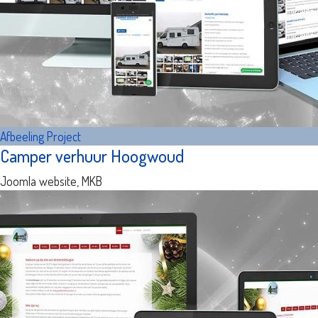
Afbeeling
Project
Camper verhuur Hoogwoud
Joomla website, MKB