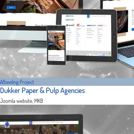
Afbeeling
Project
Dukker Paper & Pulp Agencies
Joomla website, MKB