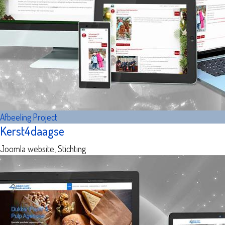
Afbeeling
Project
Kerst4daagse
Joomla website, Stichting