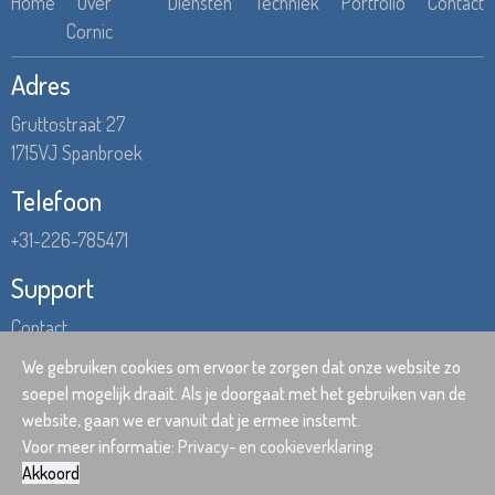
Home
Over
Diensten
Techniek
Portfolio
Contact
Cornic
Adres
Gruttostraat 27
1715VJ Spanbroek
Telefoon
+31-226-785471
Support
Contact
Hulp op afstand
We gebruiken cookies om ervoor te zorgen dat onze website zo
soepel mogelijk draait. Als je doorgaat met het gebruiken van de
website, gaan we er vanuit dat je ermee instemt.
©
2026 Cornic |
Privacy- en cookieverklaring
|
Algemene voorwaarden
Voor meer informatie:
Privacy- en cookieverklaring
Cornic Webdesign
Akkoord