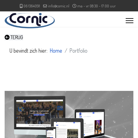
06 13640511
info@cornic.nl
ma - vr 08:30 - 17:00 uur
TERUG
U bevindt zich hier:
Home
Portfolio