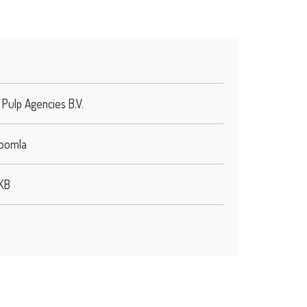
Pulp Agencies B.V.
Joomla
MKB