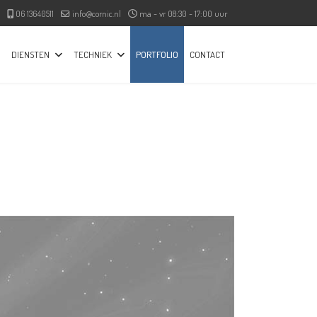
06 13640511
info@cornic.nl
ma - vr 08:30 - 17:00 uur
DIENSTEN
TECHNIEK
PORTFOLIO
CONTACT