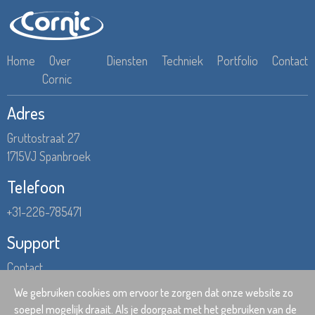
Home
Over
Diensten
Techniek
Portfolio
Contact
Cornic
Adres
Gruttostraat 27
1715VJ Spanbroek
Telefoon
+31-226-785471
Support
Contact
Hulp op afstand
We gebruiken cookies om ervoor te zorgen dat onze website zo
soepel mogelijk draait. Als je doorgaat met het gebruiken van de