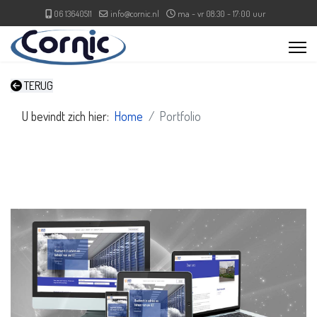
06 13640511
info@cornic.nl
ma - vr 08:30 - 17:00 uur
TERUG
U bevindt zich hier:
Home
Portfolio