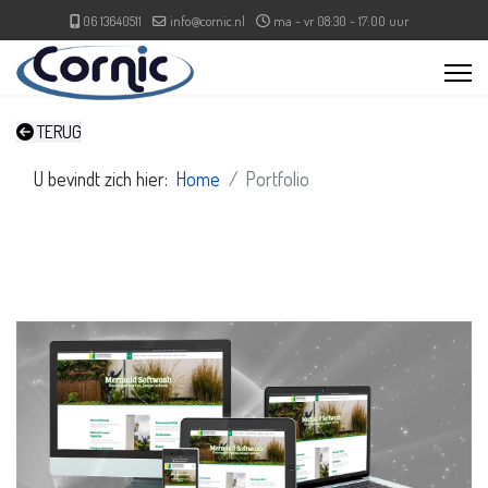
06 13640511
info@cornic.nl
ma - vr 08:30 - 17:00 uur
TERUG
U bevindt zich hier:
Home
Portfolio