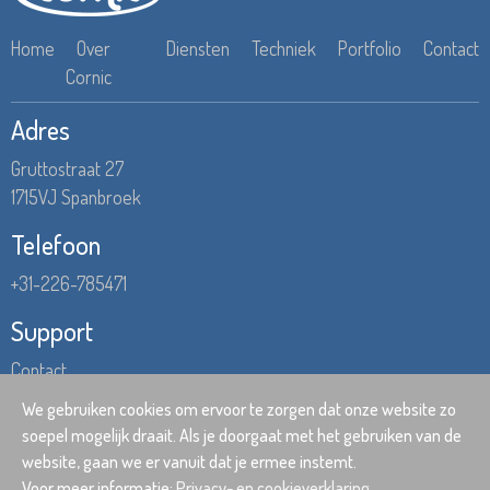
Home
Over
Diensten
Techniek
Portfolio
Contact
Cornic
Adres
Gruttostraat 27
1715VJ Spanbroek
Telefoon
+31-226-785471
Support
Contact
Hulp op afstand
We gebruiken cookies om ervoor te zorgen dat onze website zo
soepel mogelijk draait. Als je doorgaat met het gebruiken van de
website, gaan we er vanuit dat je ermee instemt.
©
2026 Cornic |
Privacy- en cookieverklaring
|
Algemene voorwaarden
Voor meer informatie:
Privacy- en cookieverklaring