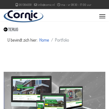
06 13640511
info@cornic.nl
ma - vr 08:30 - 17:00 uur
TERUG
U bevindt zich hier:
Home
Portfolio